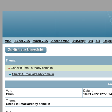
VBA
Excel VBA
Word VBA
Access VBA
VBScript
VB
C#
Objec
Thema
Check if Email already come in
Check if Email already come in
An
Von:
Datum:
Chris
18.03.2022 12:50:24
Thema:
Check if Email already come in