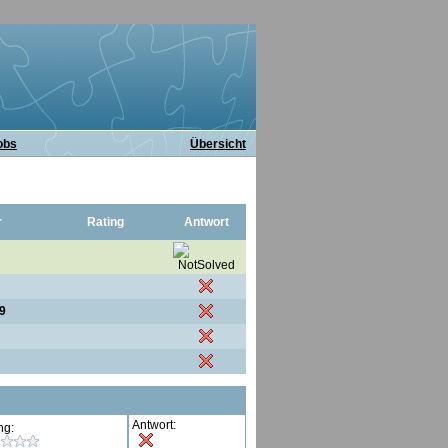
obs
Übersicht
r
Rating
Antwort
9
Antwort:
ng: