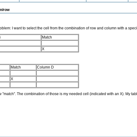
mn/row
oblem: I want to select the cell from the combination of row and column with a spec
B
Match
X
Match
Column D
X
w "match". The combination of those is my needed cell (indicated with an X). My ta