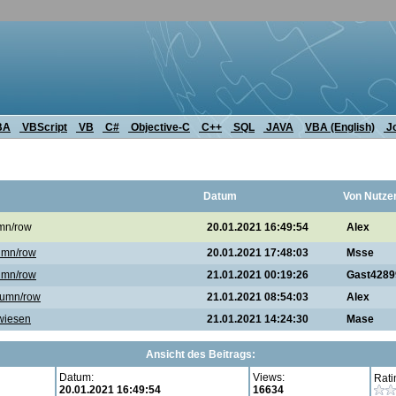
BA
VBScript
VB
C#
Objective-C
C++
SQL
JAVA
VBA (English)
J
Datum
Von Nutze
umn/row
20.01.2021 16:49:54
Alex
lumn/row
20.01.2021 17:48:03
Msse
lumn/row
21.01.2021 00:19:26
Gast4289
olumn/row
21.01.2021 08:54:03
Alex
ewiesen
21.01.2021 14:24:30
Mase
Ansicht des Beitrags:
Datum:
Views:
Rati
20.01.2021 16:49:54
16634