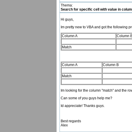
Thema:
Search for specific cell with value in colu
Hi guys,
Im pretty new to VBA and got the following pr
Column A
Column 
Match
Column A
Column B
Match
Im looking for the column "match" and the ro
Can some of you guys help me?
Id appreciate! Thanks guys.
Best regards
Alex