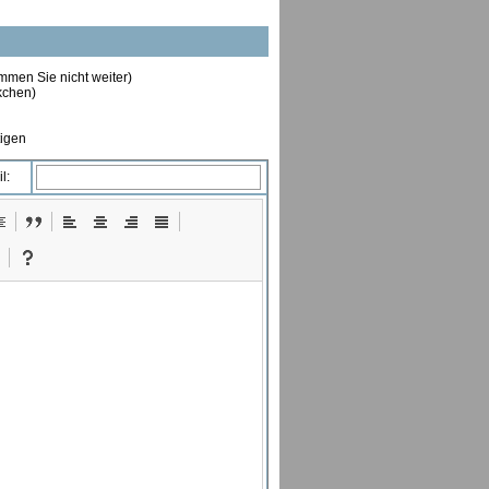
ommen Sie nicht weiter)
ckchen)
tigen
l: