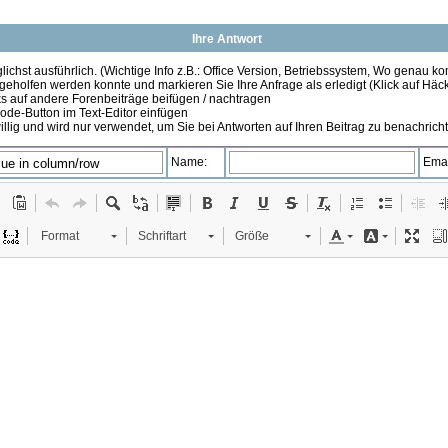
Ihre Antwort
ichst ausführlich. (Wichtige Info z.B.: Office Version, Betriebssystem, Wo genau k
 geholfen werden konnte und markieren Sie Ihre Anfrage als erledigt (Klick auf Hä
s auf andere Forenbeiträge beifügen / nachtragen
de-Button im Text-Editor einfügen
illig und wird nur verwendet, um Sie bei Antworten auf Ihren Beitrag zu benachrich
Name:
Emai
Format
Schriftart
Größe