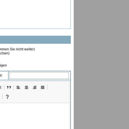
ommen Sie nicht weiter)
ckchen)
tigen
l: