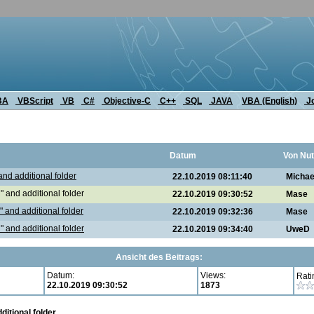
BA
VBScript
VB
C#
Objective-C
C++
SQL
JAVA
VBA (English)
J
Datum
Von Nut
nd additional folder
22.10.2019 08:11:40
Michae
 and additional folder
22.10.2019 09:30:52
Mase
 and additional folder
22.10.2019 09:32:36
Mase
 and additional folder
22.10.2019 09:34:40
UweD
Ansicht des Beitrags:
Datum:
Views:
Rati
22.10.2019 09:30:52
1873
itional folder