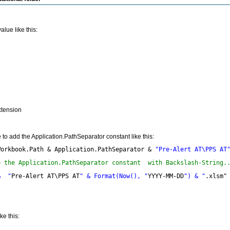
lue like this:
xtension
e to add the Application.PathSeparator constant like this:
Workbook.Path & Application.PathSeparator & 
"Pre-Alert AT\PPS AT
e the Application.PathSeparator constant  with Backslash-String.
&  "
Pre-Alert AT\PPS AT
" & Format(Now(), "
YYYY-MM-DD
") & "
.xlsm"
ke this: