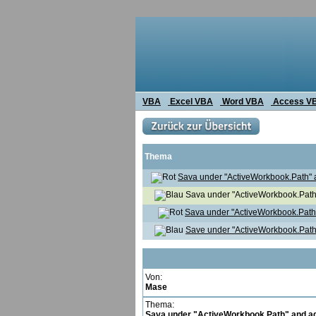
VBA
Excel VBA
Word VBA
Access V
Thema
Sava under "ActiveWorkbook.Path" a
Sava under "ActiveWorkbook.Path"
Sava under "ActiveWorkbook.Path"
Save under "ActiveWorkbook.Path"
Von:
Mase
Thema:
Sava under "ActiveWorkbook.Path" and add