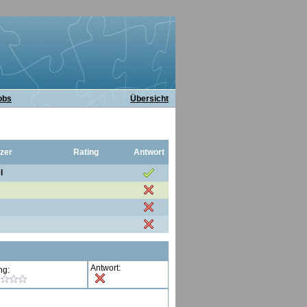
obs
Übersicht
zer
Rating
Antwort
l
Antwort:
ng: