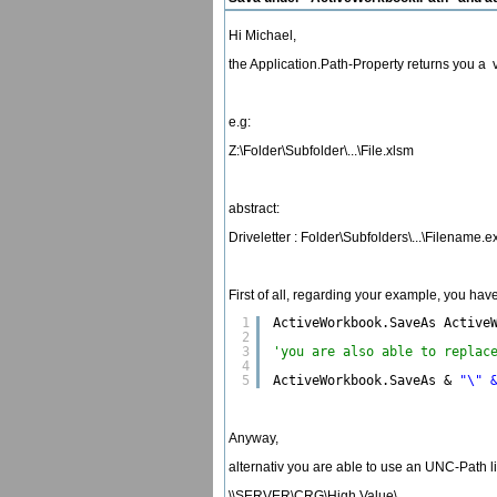
Hi Michael,
the Application.Path-Property returns you a va
e.g:
Z:\Folder\Subfolder\...\File.xlsm
abstract:
Driveletter : Folder\Subfolders\...\Filename.e
First of all, regarding your example, you hav
1
ActiveWorkbook.SaveAs Active
2
3
'you are also able to replac
4
5
ActiveWorkbook.SaveAs & 
"\" 
Anyway,
alternativ you are able to use an UNC-Path li
\\SERVER\
CRG\High Value\ ....