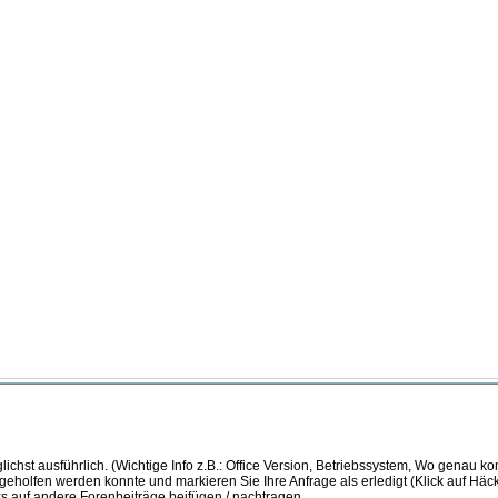
ichst ausführlich. (Wichtige Info z.B.: Office Version, Betriebssystem, Wo genau k
 geholfen werden konnte und markieren Sie Ihre Anfrage als erledigt (Klick auf Hä
s auf andere Forenbeiträge beifügen / nachtragen