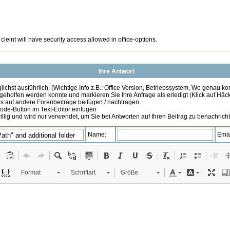
leint will have security access allowed in office-options.
Ihre Antwort
ichst ausführlich. (Wichtige Info z.B.: Office Version, Betriebssystem, Wo genau k
 geholfen werden konnte und markieren Sie Ihre Anfrage als erledigt (Klick auf Hä
s auf andere Forenbeiträge beifügen / nachtragen
de-Button im Text-Editor einfügen
illig und wird nur verwendet, um Sie bei Antworten auf Ihren Beitrag zu benachrich
Name:
Emai
Format
Schriftart
Größe